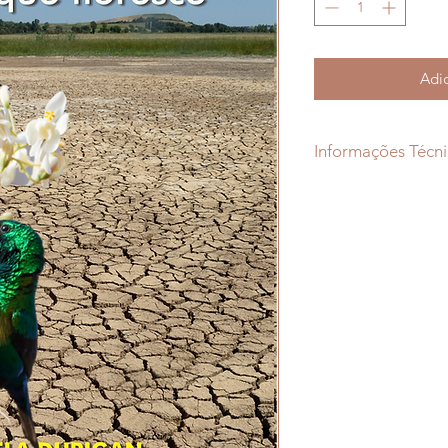
Adic
Informações Técni
Autora: Angela Dur
ISBN: 978-85-98613
Idioma: Português d
Gênero: Vida Cristã
Editora: JAD
Número de Páginas
Encadernação: Broc
Dimensões: 14 x 21 
Peso: 200 gramas a