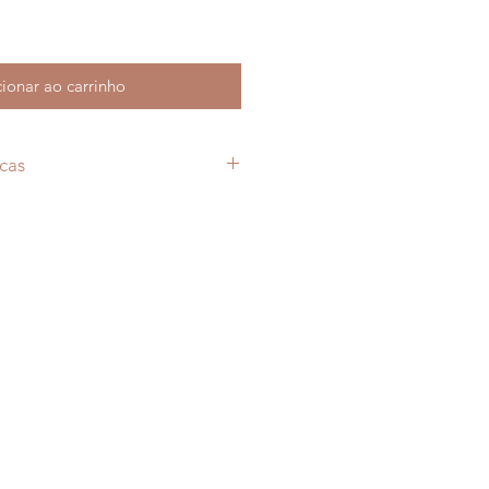
ionar ao carrinho
cas
igan
-21-5
o Brasil
: 136
hura
x 1,3 cm
prox