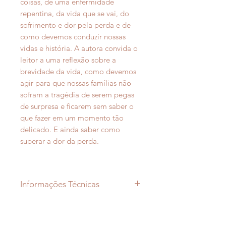
coisas, de uma enfermidade
repentina, da vida que se vai, do
sofrimento e dor pela perda e de
como devemos conduzir nossas
vidas e história. A autora convida o
leitor a uma reflexão sobre a
brevidade da vida, como devemos
agir para que nossas famílias não
sofram a tragédia de serem pegas
de surpresa e ficarem sem saber o
que fazer em um momento tão
delicado. E ainda saber como
superar a dor da perda.
Informações Técnicas
Autora: Angela Durigan
ISBN: 978-85-98613-24-6
Idioma: Português do Brasil