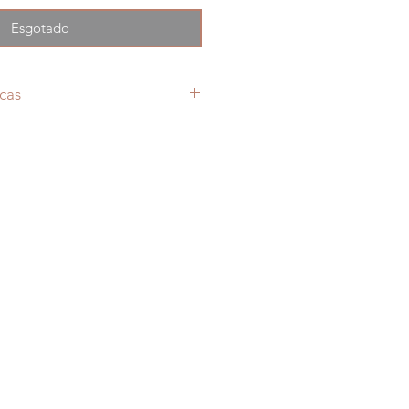
Esgotado
cas
a Durigan e Outros 12 Escritores
-04-05
o Brasil
ação e Comércio de Livros Ltda.
: 402
hura
x 1,8 cm
prox.