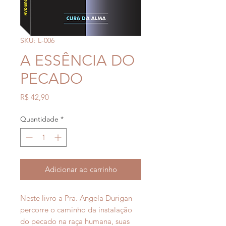
SKU: L-006
A ESSÊNCIA DO
PECADO
Preço
R$ 42,90
Quantidade
*
Adicionar ao carrinho
Neste livro a Pra. Angela Durigan
percorre o caminho da instalação
do pecado na raça humana, suas