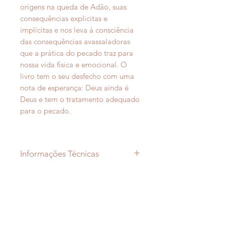
origens na queda de Adão, suas
consequências explicitas e
implícitas e nos leva à consciência
das consequências avassaladoras
que a prática do pecado traz para
nossa vida física e emocional. O
livro tem o seu desfecho com uma
nota de esperança: Deus ainda é
Deus e tem o tratamento adequado
para o pecado.
Informações Técnicas
Autora: Angela Durigan
ISBN: 978-85-98613-15-4
Idioma: Português do Brasil
Gênero: Vida Cristã
Editora: JAD